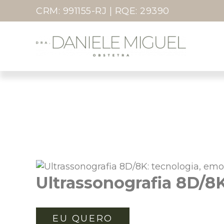
I
CRM: 991155-RJ | RQE: 29390
r
p
a
r
a
o
c
o
n
t
e
ú
Ultrassonografia 8D/8K
d
o
EU QUERO