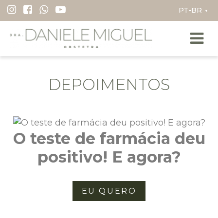
I
▼
r
p
a
r
a
DEPOIMENTOS
o
c
o
n
O teste de farmácia deu
t
e
positivo! E agora?
ú
d
o
EU QUERO