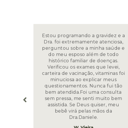
Estou programando a gravidez e a
Dra. foi extremamente atenciosa,
ente
perguntou sobre a minha saúde e
tas
do meu esposo além de todo
Dra.
histórico familiar de doenças.
te
Verificou os exames que levei,
tual,
carteira de vacinação, vitaminas foi
pação
minuciosa ao explicar meus
 o
questionamentos. Nunca fui tão
meiro
bem atendida.Foi uma consulta
 minhas
sem pressa, me senti muito bem
assistida. Se Deus quiser, meu
bebê virá pelas mãos da
Dra.Daniele.
W. Vieira