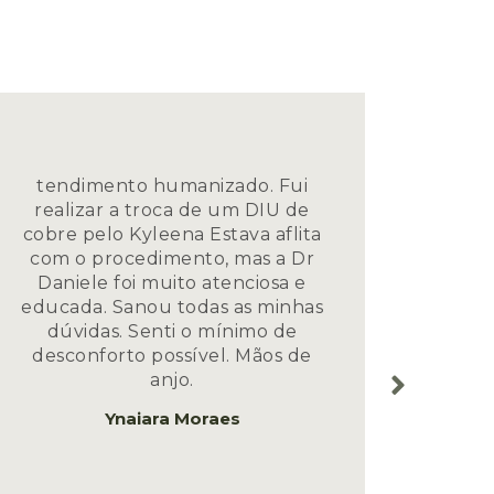
tendimento humanizado. Fui
Dra Da
realizar a troca de um DIU de
boníss
cobre pelo Kyleena Estava aflita
e amo
com o procedimento, mas a Dr
ning
Daniele foi muito atenciosa e
real
educada. Sanou todas as minhas
to
dúvidas. Senti o mínimo de
Obri
desconforto possível. Mãos de
carin
anjo.
ass
Ynaiara Moraes