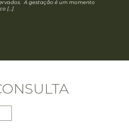
servados. A gestação é um momento
co […]
CONSULTA