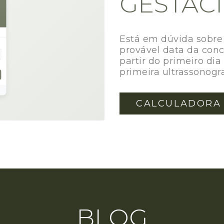
GESTAC
Está em dúvida sobre 
provável data da con
partir do primeiro di
primeira ultrassonogr
CALCULADORA
BLOG