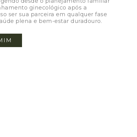
gendo desde o planejamento familiar
nhamento ginecológico após a
o ser sua parceira em qualquer fase
saúde plena e bem-estar duradouro.
MIM