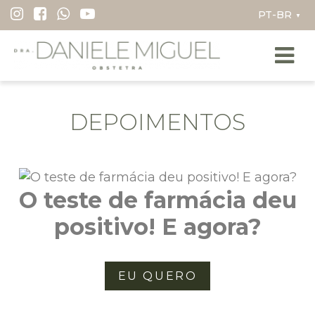
I
▼
r
p
a
r
a
DEPOIMENTOS
o
c
o
n
O teste de farmácia deu
t
e
positivo! E agora?
ú
d
o
EU QUERO