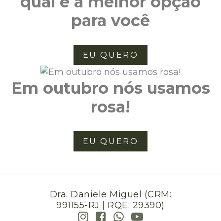
qual é a melhor opção
para você
EU QUERO
Em outubro nós usamos
rosa!
EU QUERO
Dra. Daniele Miguel (CRM:
991155-RJ | RQE: 29390)