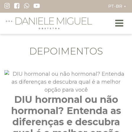
I
▼
r
p
a
r
a
DEPOIMENTOS
o
c
o
n
t
e
DIU hormonal ou não
ú
d
hormonal? Entenda as
o
diferenças e descubra