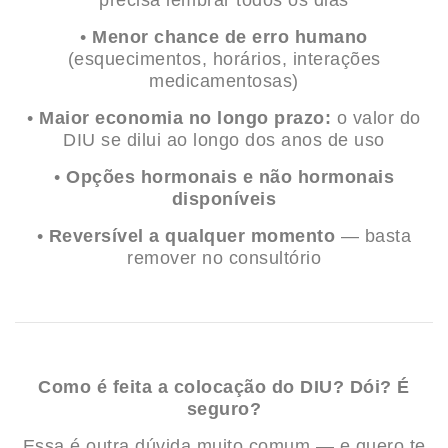
precisa lembrar todos os dias
•
Menor chance de erro humano
(esquecimentos, horários, interações
medicamentosas)
•
Maior economia no longo prazo:
o valor do
DIU se dilui ao longo dos anos de uso
•
Opções hormonais e não hormonais
disponíveis
•
Reversível a qualquer momento
— basta
remover no consultório
Como é feita a colocação do DIU? Dói? É
seguro?
Essa é outra dúvida muito comum — e quero te