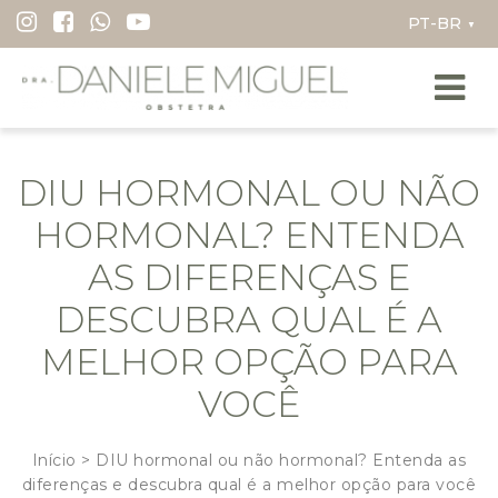
I
▼
r
p
a
r
a
DIU HORMONAL OU NÃO
o
c
HORMONAL? ENTENDA
o
AS DIFERENÇAS E
n
DESCUBRA QUAL É A
t
e
MELHOR OPÇÃO PARA
ú
VOCÊ
d
o
Início
> DIU hormonal ou não hormonal? Entenda as
diferenças e descubra qual é a melhor opção para você